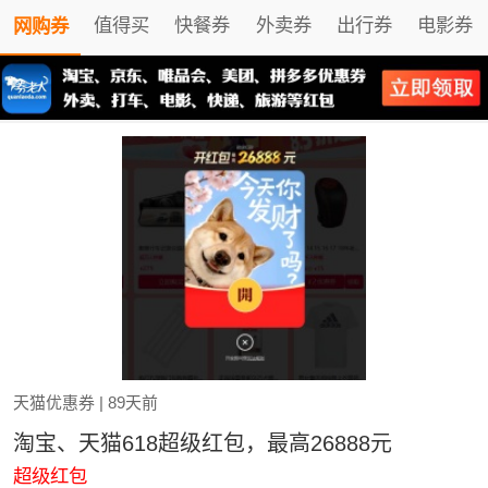
值得买
快餐券
外卖券
出行券
电影券
网购券
天猫优惠券
| 89天前
淘宝、天猫618超级红包，最高26888元
超级红包