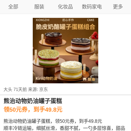
全部
服装
化妆品
数码家电
更多
大头
71天前
来源:
京东
熊治动物奶油罐子蛋糕
领50元券，到手49.8元
熊治动物奶油罐子蛋糕，领50元券，到手49.8元
顺丰冷链运输，细腻丝滑，香甜不腻，一勺多层惊喜，甜品