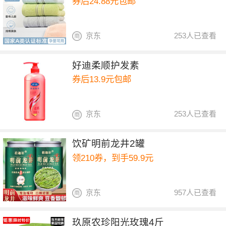
券后24.88元包邮
京东
253人已查看
好迪柔顺护发素
券后13.9元包邮
京东
253人已查看
饮矿明前龙井2罐
领210券，到手59.9元
京东
957人已查看
玖原农珍阳光玫瑰4斤