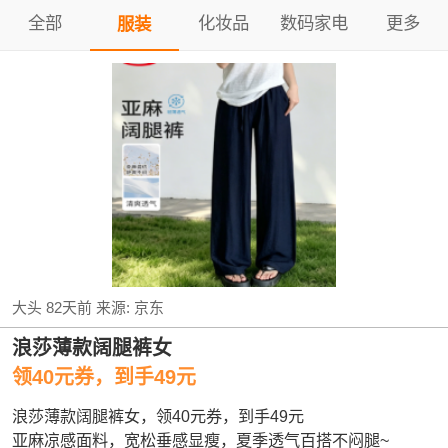
全部
化妆品
数码家电
更多
服装
大头
82天前
来源:
京东
浪莎薄款阔腿裤女
领40元券，到手49元
浪莎薄款阔腿裤女，领40元券，到手49元
亚麻凉感面料，宽松垂感显瘦，夏季透气百搭不闷腿~