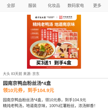
全部
服装
化妆品
数码家电
更多
大头
83天前
来源:
京东
园南京鸭血粉丝汤*4盒
领10元券，到手104.9元
园南京鸭血粉丝汤*4盒，领10元券，到手104.9元
精炖老鸭汤，地道南京味，100%红薯粉丝，浓汤鲜香！