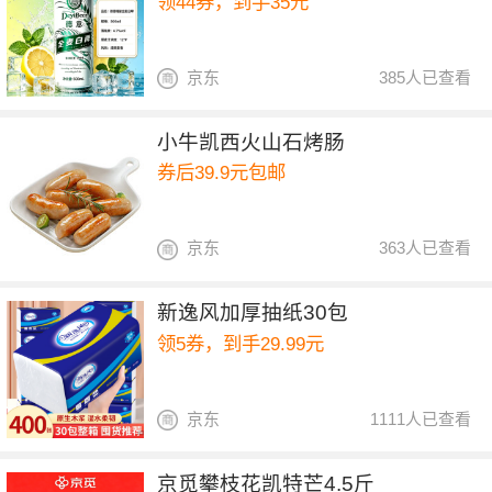
领44券，到手35元
京东
385人已查看
小牛凯西火山石烤肠
券后39.9元包邮
京东
363人已查看
新逸风加厚抽纸30包
领5券，到手29.99元
京东
1111人已查看
京觅攀枝花凯特芒4.5斤