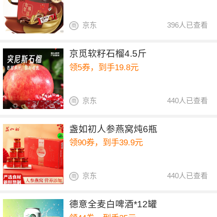
京东
396人已查看
京觅软籽石榴4.5斤
领5券，到手19.8元
京东
440人已查看
盏如初人参燕窝炖6瓶
领90券，到手39.9元
京东
440人已查看
德意全麦白啤酒*12罐