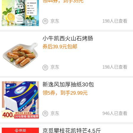
领44券，到手35元
京东
198人已查看
小牛凯西火山石烤肠
券后39.9元包邮
京东
198人已查看
新逸风加厚抽纸30包
领5券，到手29.99元
京东
946人已查看
京觅攀枝花凯特芒4.5斤