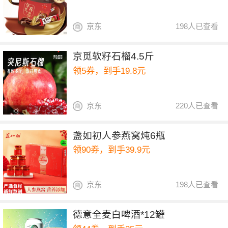
京东
198人已查看
京觅软籽石榴4.5斤
领5券，到手19.8元
京东
220人已查看
盏如初人参燕窝炖6瓶
领90券，到手39.9元
京东
198人已查看
德意全麦白啤酒*12罐