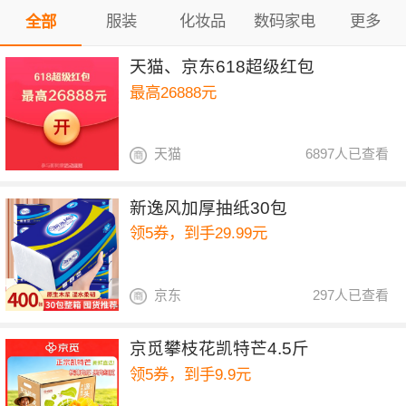
服装
化妆品
数码家电
更多
全部
天猫、京东618超级红包
最高26888元
天猫
6897人已查看
新逸风加厚抽纸30包
领5券，到手29.99元
京东
297人已查看
京觅攀枝花凯特芒4.5斤
领5券，到手9.9元