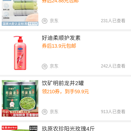
券后24.88元包邮
京东
231人已查看
好迪柔顺护发素
券后13.9元包邮
京东
242人已查看
饮矿明前龙井2罐
领210券，到手59.9元
京东
913人已查看
玖原农珍阳光玫瑰4斤