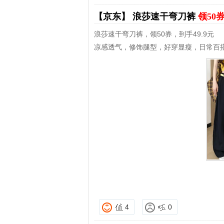
【京东】
浪莎速干弯刀裤
领50
浪莎速干弯刀裤，领50券，到手49.9元
凉感透气，修饰腿型，好穿显瘦，日常百
4
0