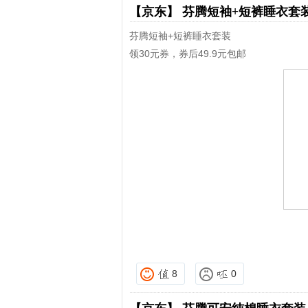
【京东】
芬腾短袖+短裤睡衣套
芬腾短袖+短裤睡衣套装
领30元券，券后49.9元包邮
8
0