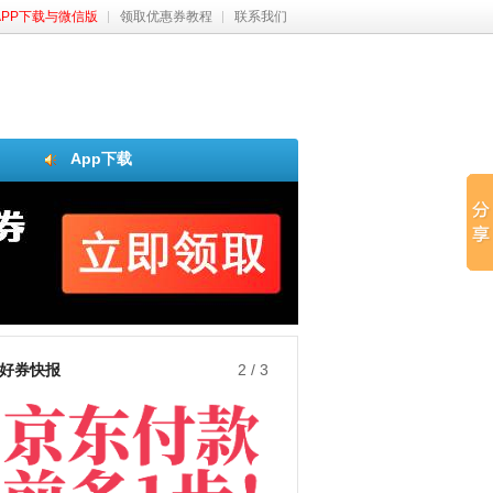
APP下载与微信版
领取优惠券教程
联系我们
App下载
好券快报
3
/
3