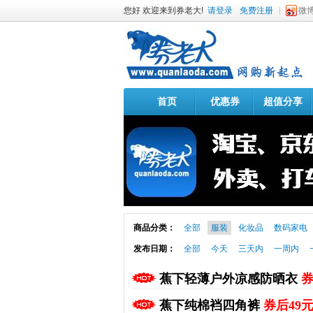
您好 欢迎来到券老大!
请登录
免费注册
微
首页
优惠券
超值分享
商品分类：
全部
服装
化妆品
数码家电
发布日期：
全部
今天
三天内
一周内
蕉下轻薄户外凉感防晒衣
券
蕉下纯棉裆四角裤
券后49