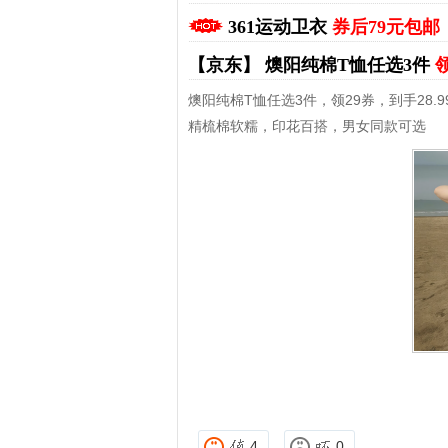
361运动卫衣
券后79元包邮
【京东】
燠阳纯棉T恤任选3件
领
燠阳纯棉T恤任选3件，领29券，到手28.9
精梳棉软糯，印花百搭，男女同款可选
拼多多优惠券+拼多多返利
淘宝优惠券+淘宝返利
4
0