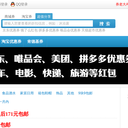
博登录
QQ登录
券老大
商城券
淘宝券
超值分享
京东优惠券
饿了么红包
拼多多优惠券
唯品会优惠券
天猫超市优惠券
淘宝优惠券
肯德基券
食品酒水
家居日用
箱包鞋帽
饰品
其他
9块9包邮
一月内
后171元包邮
元包邮