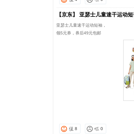
【京东】
亚瑟士儿童速干运动
亚瑟士儿童速干运动短袖，
领5元券，券后49元包邮
8
0