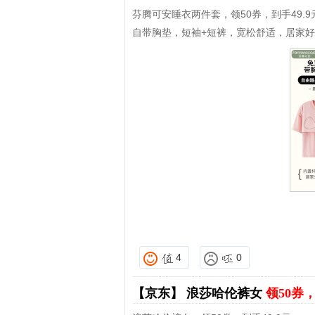
芬腾可安睡衣两件套，领50券，到手49.9
自带胸垫，短袖+短裤，宽松舒适，居家
4
0
【京东】
浪莎哈伦裤女
领50券，