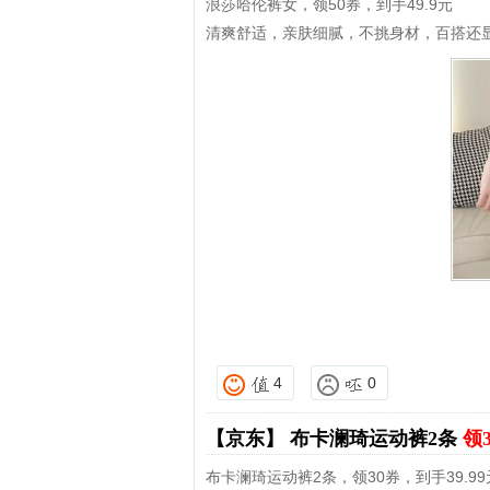
浪莎哈伦裤女，领50券，到手49.9元
清爽舒适，亲肤细腻，不挑身材，百搭还
4
0
【京东】
布卡澜琦运动裤2条
领
布卡澜琦运动裤2条，领30券，到手39.99