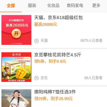
服装
化妆品
数码家电
更多
全部
天猫、京东618超级红包
最高26888元
天猫
6875人已查看
京觅攀枝花凯特芒4.5斤
领5券，到手9.9元
京东
88人已查看
燠阳纯棉T恤任选3件
领29券，到手28.99元