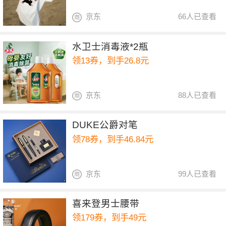
京东
66人已查看
水卫士消毒液*2瓶
领13券，到手26.8元
京东
88人已查看
DUKE公爵对笔
领78券，到手46.84元
京东
99人已查看
喜来登男士腰带
领179券，到手49元