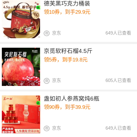
德芙黑巧克力桶装
领10券，到手29.9元
京东
649人已查看
京觅软籽石榴4.5斤
领5券，到手19.8元
京东
605人已查看
盏如初人参燕窝炖6瓶
领90券，到手39.9元
京东
649人已查看