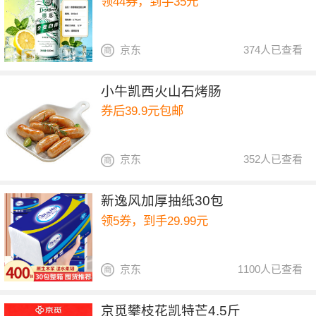
领44券，到手35元
京东
374人已查看
小牛凯西火山石烤肠
券后39.9元包邮
京东
352人已查看
新逸风加厚抽纸30包
领5券，到手29.99元
京东
1100人已查看
京觅攀枝花凯特芒4.5斤