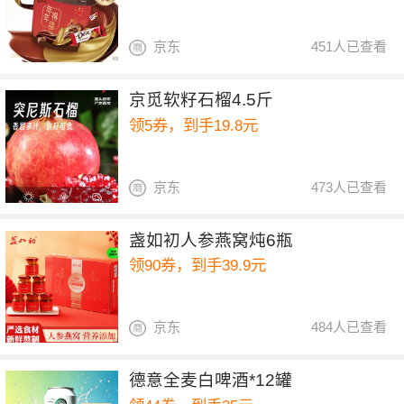
京东
451人已查看
京觅软籽石榴4.5斤
领5券，到手19.8元
京东
473人已查看
盏如初人参燕窝炖6瓶
领90券，到手39.9元
京东
484人已查看
德意全麦白啤酒*12罐