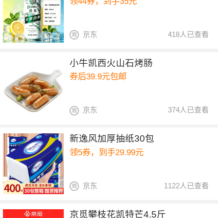
领44券，到手35元
京东
418人已查看
小牛凯西火山石烤肠
券后39.9元包邮
京东
374人已查看
新逸风加厚抽纸30包
领5券，到手29.99元
京东
1122人已查看
京觅攀枝花凯特芒4.5斤