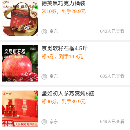
德芙黑巧克力桶装
领10券，到手29.9元
京东
649人已查看
京觅软籽石榴4.5斤
领5券，到手19.8元
京东
605人已查看
盏如初人参燕窝炖6瓶
领90券，到手39.9元
京东
649人已查看