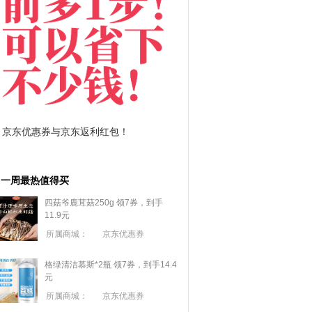
拼多多优惠券+拼多多返利
淘宝优惠券+淘
一周最热值得买
四菇爷鹿茸菇250g 领7券，到手
11.9元
所属商城：
京东优惠券
格绿清洁慕斯*2瓶 领7券，到手14.4
元
所属商城：
京东优惠券