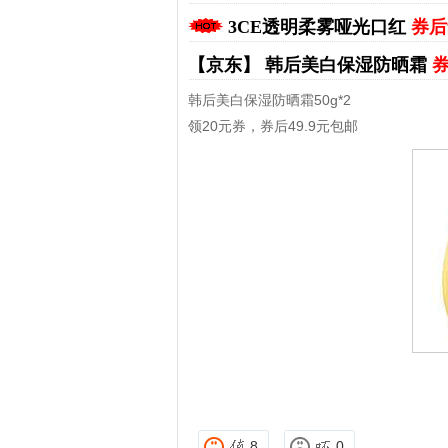
3CE透明柔雾哑光口红
券后
【京东】
韩后美白保湿防晒霜
券
韩后美白保湿防晒霜50g*2
领20元券，券后49.9元包邮
拼多多优惠券+拼多多返利
淘宝优惠券+淘宝
8
0