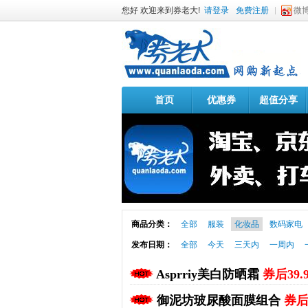
您好 欢迎来到券老大!
请登录
免费注册
微
首页
优惠券
超值分享
商品分类：
全部
服装
化妆品
数码家电
发布日期：
全部
今天
三天内
一周内
Asprriy美白防晒霜
券后39
御泥坊玻尿酸面膜组合
券后