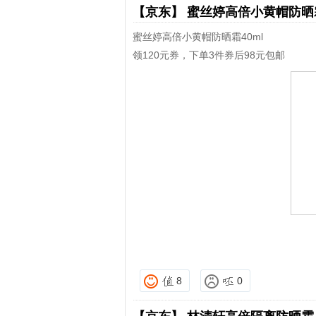
【京东】
蜜丝婷高倍小黄帽防
蜜丝婷高倍小黄帽防晒霜40ml
领120元券，下单3件券后98元包邮
8
0