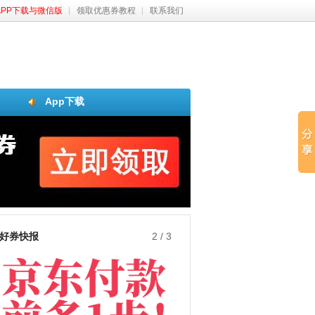
APP下载与微信版
领取优惠券教程
联系我们
App下载
好券快报
3
/
3