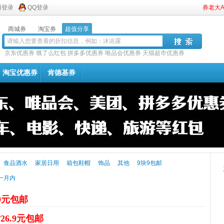
博登录
QQ登录
券老大
商城券
淘宝券
超值分享
京东优惠券
饿了么红包
拼多多优惠券
唯品会优惠券
天猫超市优惠券
淘宝优惠券
肯德基券
食品酒水
家居日用
箱包鞋帽
饰品
其他
9块9包邮
一月内
.9元包邮
26.9元包邮