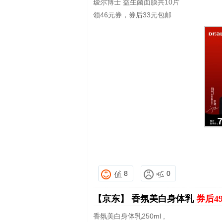
瑷尔博士 益生菌面膜共10片
领46元券，券后33元包邮
8
0
【京东】
香氛美白身体乳
券后4
香氛美白身体乳250ml ,