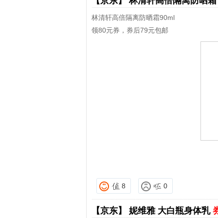
【京东】
林清轩高倍隔离防晒
林清轩高倍隔离防晒霜90ml
领80元券，券后79元包邮
8
0
【京东】
妮维雅 大白瓶身体乳