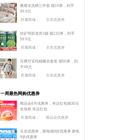
雅鹿水洗棉三件套 领10券，到手
69.9元
所属商城：
京东优惠券
饮矿明前龙井2罐 领210券，到手
59.9元
所属商城：
京东优惠券
芬腾可安纯棉睡衣套装 领50券，到
手49元
所属商城：
京东优惠券
一周最热网购优惠券
唯品会8月优惠券，幸运红包抽30元
全场券
幸运红包
所属商城：
唯品会优惠券
京东优惠券，家电领9折优惠券
家电
9折优惠券