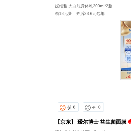
妮维雅 大白瓶身体乳200ml*2瓶
领18元券，券后28.6元包邮
8
0
【京东】
瑷尔博士 益生菌面膜