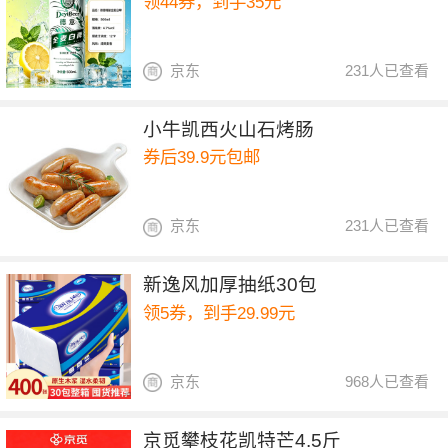
领44券，到手35元
京东
231人已查看
小牛凯西火山石烤肠
券后39.9元包邮
京东
231人已查看
新逸风加厚抽纸30包
领5券，到手29.99元
京东
968人已查看
京觅攀枝花凯特芒4.5斤