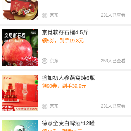
京东
231人已查看
京觅软籽石榴4.5斤
领5券，到手19.8元
京东
253人已查看
盏如初人参燕窝炖6瓶
领90券，到手39.9元
京东
231人已查看
德意全麦白啤酒*12罐