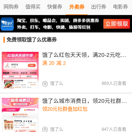
网购券
值得买
快餐券
出行券
电影券
外卖券
免费领取饿了么优惠券
饿了么红包天天领，满20-2元吃货红包
满
20
减
2
饿了么
869人已查看
饿了么城市消费日，领20元社群叠加红包
领20元社群叠加红包
饿了么
847人已查看