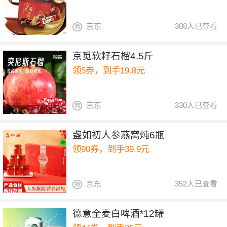
京东
308人已查看
京觅软籽石榴4.5斤
领5券，到手19.8元
京东
330人已查看
盏如初人参燕窝炖6瓶
领90券，到手39.9元
京东
352人已查看
德意全麦白啤酒*12罐