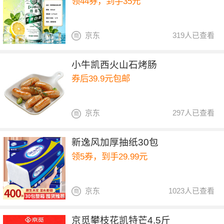
领44券，到手35元
京东
319人已查看
小牛凯西火山石烤肠
券后39.9元包邮
京东
297人已查看
新逸风加厚抽纸30包
领5券，到手29.99元
京东
1023人已查看
京觅攀枝花凯特芒4.5斤