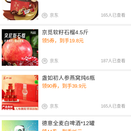
京东
165人已查看
京觅软籽石榴4.5斤
领5券，到手19.8元
京东
187人已查看
盏如初人参燕窝炖6瓶
领90券，到手39.9元
京东
165人已查看
德意全麦白啤酒*12罐