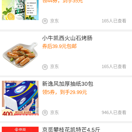
领44券，到手35元
京东
165人已查看
小牛凯西火山石烤肠
券后39.9元包邮
京东
165人已查看
新逸风加厚抽纸30包
领5券，到手29.99元
京东
946人已查看
京觅攀枝花凯特芒4.5斤