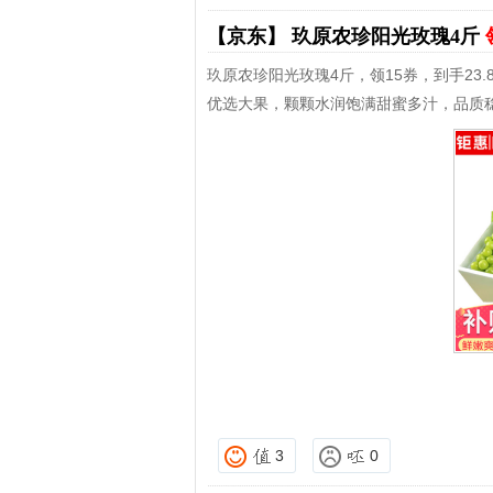
【京东】
玖原农珍阳光玫瑰4斤
玖原农珍阳光玫瑰4斤，领15券，到手23.
优选大果，颗颗水润饱满甜蜜多汁，品质
3
0