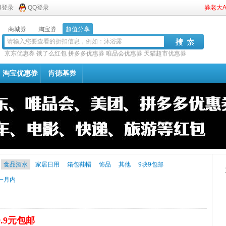
博登录
QQ登录
券老大
商城券
淘宝券
超值分享
京东优惠券
饿了么红包
拼多多优惠券
唯品会优惠券
天猫超市优惠券
淘宝优惠券
肯德基券
食品酒水
家居日用
箱包鞋帽
饰品
其他
9块9包邮
一月内
9.9元包邮