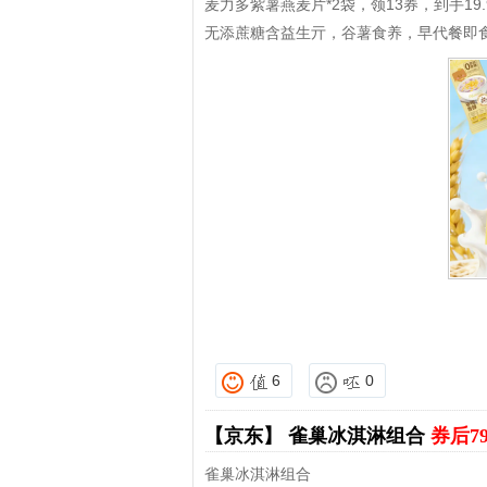
麦力多紫薯燕麦片*2袋，领13券，到手19.
无添蔗糖含益生亓，谷薯食养，早代餐即
6
0
【京东】
雀巢冰淇淋组合
券后7
雀巢冰淇淋组合