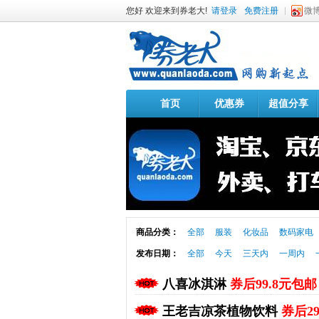
您好 欢迎来到券老大!
请登录
免费注册
微
首页
优惠券
超值分享
商品分类：
全部
服装
化妆品
数码家电
发布日期：
全部
今天
三天内
一周内
八喜冰淇淋
券后99.8元包邮
王老吉凉茶植物饮料
券后2