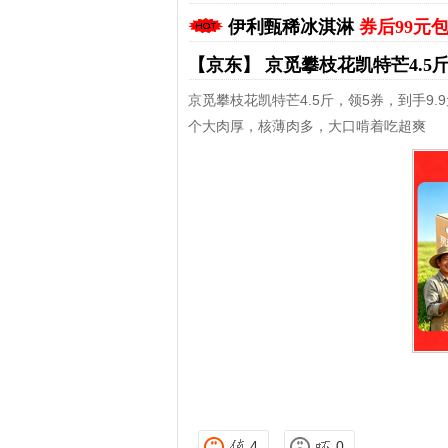
伊利甄稀冰淇淋
券后99元
【京东】
京觅攀枝花凯特芒4.5
京觅攀枝花凯特芒4.5斤，领5券，到手9.
个大肉厚，核薄肉多，大口啃着吃超爽
拼多多优惠券+拼多多返利
淘宝优惠券+淘宝返利
4
0