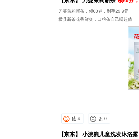
【京东】
刀蔓茉莉新茶
领60券，
刀蔓茉莉新茶，领60券，到手29.9元
横县新茶花香鲜爽，口粮茶自己喝超值
4
0
【京东】
小浣熊儿童洗发沐浴