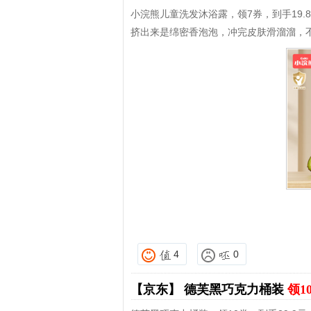
小浣熊儿童洗发沐浴露，领7券，到手19.
挤出来是绵密香泡泡，冲完皮肤滑溜溜，
4
0
【京东】
德芙黑巧克力桶装
领1