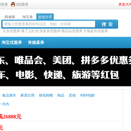
博登录
QQ登录
券老大
商城券
淘宝券
超值分享
京东优惠券
饿了么红包
拼多多优惠券
唯品会优惠券
天猫超市优惠券
淘宝优惠券
肯德基券
食品酒水
家居日用
箱包鞋帽
饰品
其他
9块9包邮
一月内
26888元
元