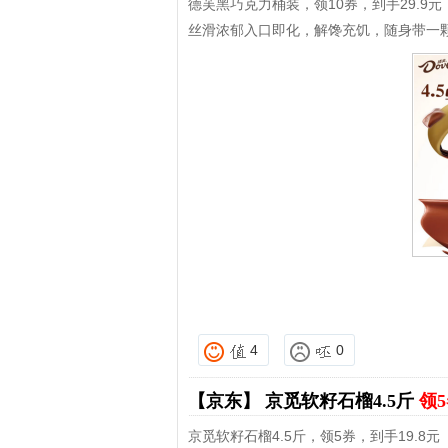
德芙黑巧克力桶装，领10券，到手29.9
丝滑浓郁入口即化，解馋充饥，随身带一
4
0
【京东】
京觅软籽石榴4.5斤
领5
京觅软籽石榴4.5斤，领5券，到手19.8元