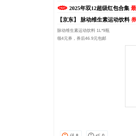
2025年双12超级红包合集
最
【京东】
脉动维生素运动饮料
券
脉动维生素运动饮料 1L*9瓶
领4元券，券后46.9元包邮
拼多多优惠券+拼多多返利
淘宝优惠券+淘宝返利
8
0