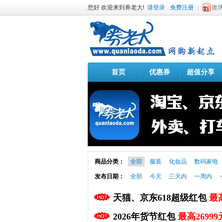
您好 欢迎来到券老大!
请登录
免费注册
微
首页
优惠券
超值分享
商品分类：
全部
服装
化妆品
数码家电
发布日期：
全部
今天
三天内
一周内
天猫、京东618超级红包
最高
2026年货节红包
最高26999