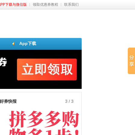
APP下载与微信版
领取优惠券教程
联系我们
App下载
好券快报
3
/
3