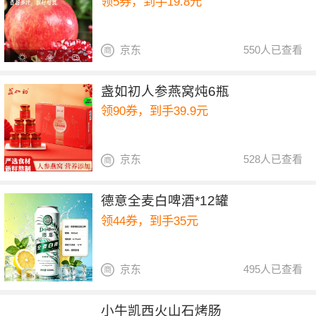
领5券，到手19.8元
京东
550人已查看
盏如初人参燕窝炖6瓶
领90券，到手39.9元
京东
528人已查看
德意全麦白啤酒*12罐
领44券，到手35元
京东
495人已查看
小牛凯西火山石烤肠