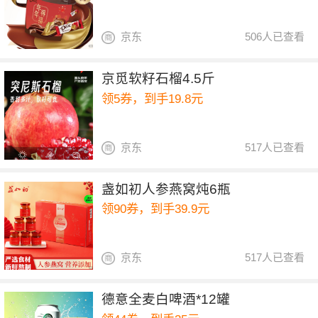
京东
506人已查看
京觅软籽石榴4.5斤
领5券，到手19.8元
京东
517人已查看
盏如初人参燕窝炖6瓶
领90券，到手39.9元
京东
517人已查看
德意全麦白啤酒*12罐