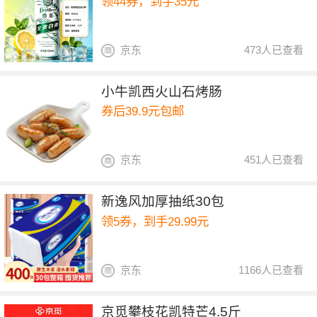
领44券，到手35元
京东
473人已查看
小牛凯西火山石烤肠
券后39.9元包邮
京东
451人已查看
新逸风加厚抽纸30包
领5券，到手29.99元
京东
1166人已查看
京觅攀枝花凯特芒4.5斤