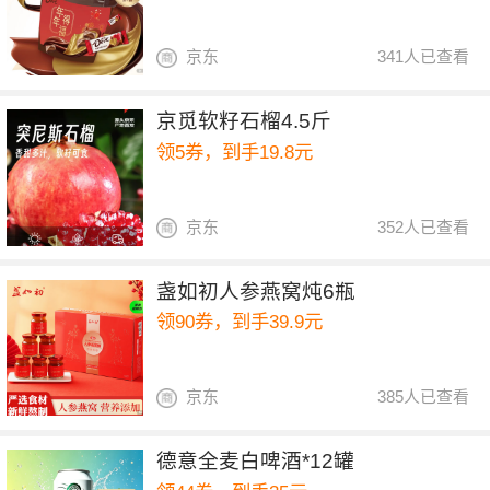
京东
341人已查看
京觅软籽石榴4.5斤
领5券，到手19.8元
京东
352人已查看
盏如初人参燕窝炖6瓶
领90券，到手39.9元
京东
385人已查看
德意全麦白啤酒*12罐