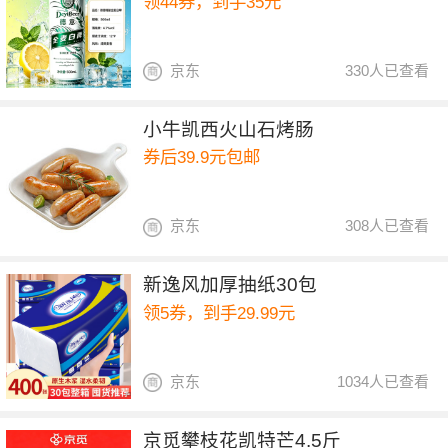
领44券，到手35元
京东
330人已查看
小牛凯西火山石烤肠
券后39.9元包邮
京东
308人已查看
新逸风加厚抽纸30包
领5券，到手29.99元
京东
1034人已查看
京觅攀枝花凯特芒4.5斤