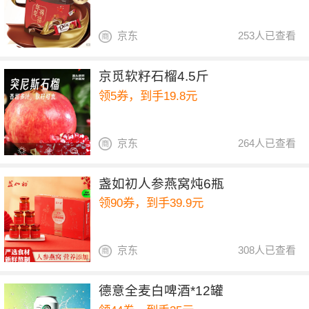
京东
253人已查看
京觅软籽石榴4.5斤
领5券，到手19.8元
京东
264人已查看
盏如初人参燕窝炖6瓶
领90券，到手39.9元
京东
308人已查看
德意全麦白啤酒*12罐