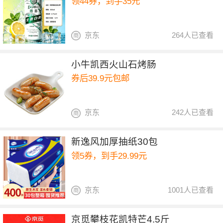
领44券，到手35元
京东
264人已查看
小牛凯西火山石烤肠
券后39.9元包邮
京东
242人已查看
新逸风加厚抽纸30包
领5券，到手29.99元
京东
1001人已查看
京觅攀枝花凯特芒4.5斤