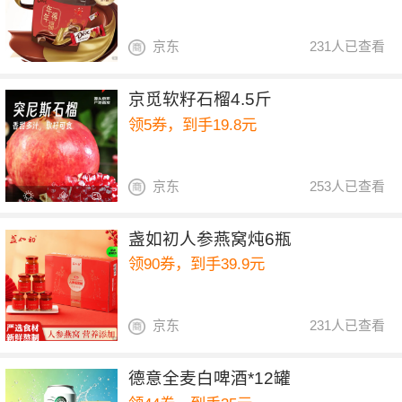
京东
231人已查看
京觅软籽石榴4.5斤
领5券，到手19.8元
京东
253人已查看
盏如初人参燕窝炖6瓶
领90券，到手39.9元
京东
231人已查看
德意全麦白啤酒*12罐