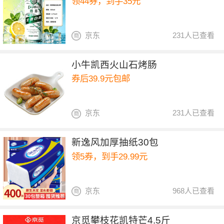
领44券，到手35元
京东
231人已查看
小牛凯西火山石烤肠
券后39.9元包邮
京东
231人已查看
新逸风加厚抽纸30包
领5券，到手29.99元
京东
968人已查看
京觅攀枝花凯特芒4.5斤