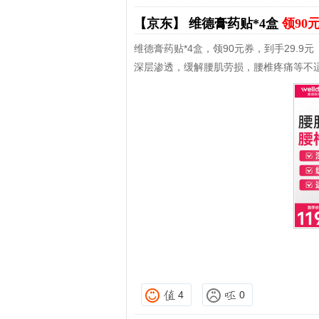
【京东】
维德膏药贴*4盒
领90
维德膏药贴*4盒，领90元券，到手29.9元
深层渗透，缓解腰肌劳损，腰椎疼痛等不
4
0