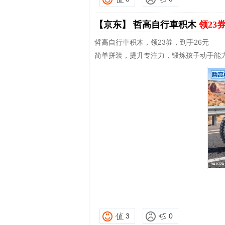
【京东】
哲高自行車积木
领23
哲高自行車积木，领23券，到手26元
简单拼装，提升专注力，锻炼孩子动手能
3
0