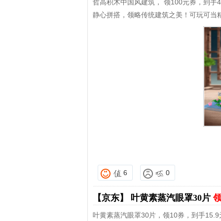
哲高积木中国风建筑， 领100元券，到手4
静心拼搭，领略传统建筑之美！可玩可当
6
0
【京东】
叶黄素蒸汽眼罩30片
领
叶黄素蒸汽眼罩30片，领10券，到手15.9