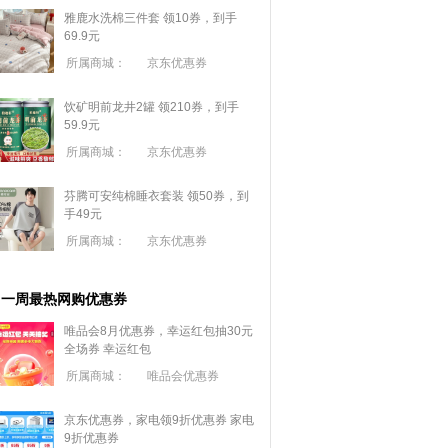
雅鹿水洗棉三件套 领10券，到手
69.9元
所属商城：
京东优惠券
饮矿明前龙井2罐 领210券，到手
59.9元
所属商城：
京东优惠券
芬腾可安纯棉睡衣套装 领50券，到
手49元
所属商城：
京东优惠券
一周最热网购优惠券
唯品会8月优惠券，幸运红包抽30元
全场券
幸运红包
所属商城：
唯品会优惠券
京东优惠券，家电领9折优惠券
家电
9折优惠券