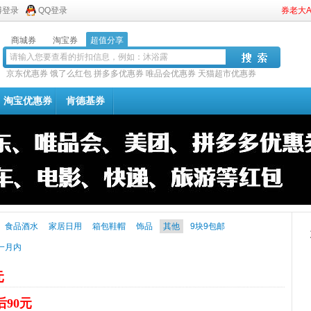
博登录
QQ登录
券老大
商城券
淘宝券
超值分享
京东优惠券
饿了么红包
拼多多优惠券
唯品会优惠券
天猫超市优惠券
淘宝优惠券
肯德基券
食品酒水
家居日用
箱包鞋帽
饰品
其他
9块9包邮
一月内
元
后90元