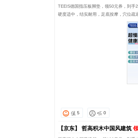
TEEIS德国指压板脚垫，领50元券，到手2
硬度适中，结实耐用，足底按摩，穴位疏
5
0
【京东】
哲高积木中国风建筑
领