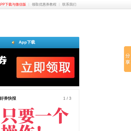
APP下载与微信版
领取优惠券教程
联系我们
App下载
好券快报
2
/
3