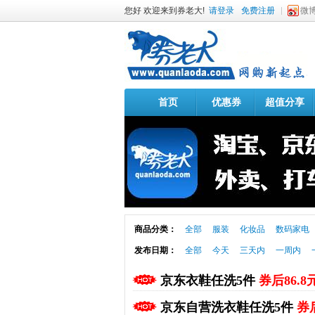
您好 欢迎来到券老大!
请登录
免费注册
微
首页
优惠券
超值分享
商品分类：
全部
服装
化妆品
数码家电
发布日期：
全部
今天
三天内
一周内
京东衣鞋任洗5件
券后86.8
京东自营洗衣鞋任洗5件
券