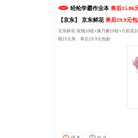
经纶学霸作业本
券后15.8
【京东】
京东鲜花
券后19.9元
京东鲜花 玫瑰10枝+康乃馨10枝+六初花1
领15元券，券后19.9元包邮
拼多多优惠券+拼多多返
8
0