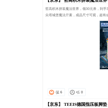
【京东】
哲高积木拼装魔法世
哲高积木拼装魔法世界，领30元券，到手3
尖塔城堡魔法亓素，成品尺寸可观，超有
6
0
【京东】
TEEIS德国指压板脚