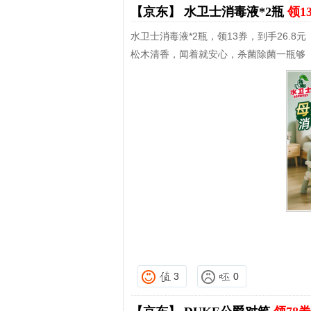
【京东】
水卫士消毒液*2瓶
领1
水卫士消毒液*2瓶，领13券，到手26.8元
松木清香，闻着就安心，杀菌除菌一瓶够
3
0