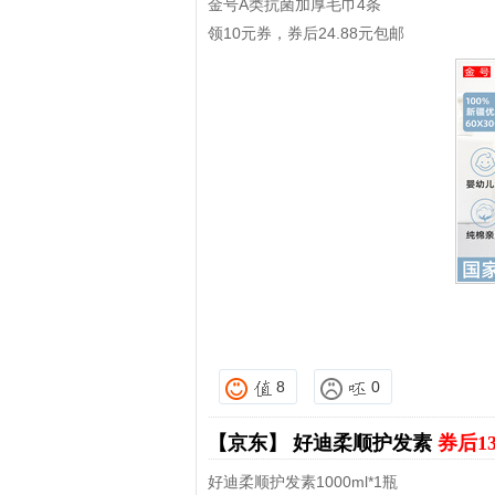
金号A类抗菌加厚毛巾4条
领10元券，券后24.88元包邮
8
0
【京东】
好迪柔顺护发素
券后1
好迪柔顺护发素1000ml*1瓶