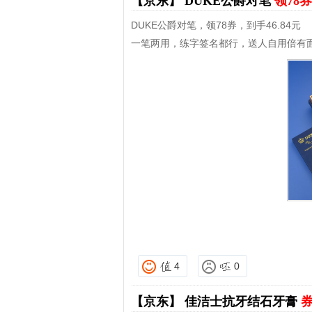
【京东】
DUKE公爵对笔
领78券
DUKE公爵对笔，领78券，到手46.84元
一笔两用，练字签名都行，送人自用倍有
4
0
【京东】
佳洁士抗牙结石牙膏
券