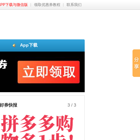
APP下载与微信版
领取优惠券教程
联系我们
App下载
好券快报
1
/
3