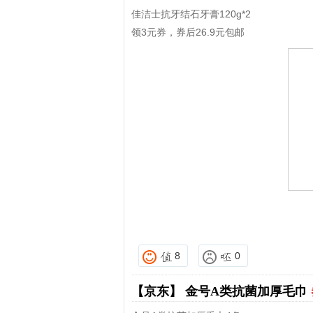
佳洁士抗牙结石牙膏120g*2
领3元券，券后26.9元包邮
8
0
【京东】
金号A类抗菌加厚毛巾