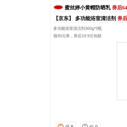
蜜丝婷小黄帽防晒乳
券后6
【京东】
多功能浴室清洁剂
券后
多功能浴室清洁剂300g*3瓶
领30元券，券后19.9元包邮
8
0