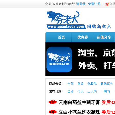
您好 欢迎来到券老大!
请登录
免费注册
微
首页
优惠券
超值分享
商品分类：
全部
服装
化妆品
数码家电
发布日期：
全部
今天
三天内
一周内
云南白药益生菌牙膏
券后3
立白小苍兰洗衣凝珠
券后4