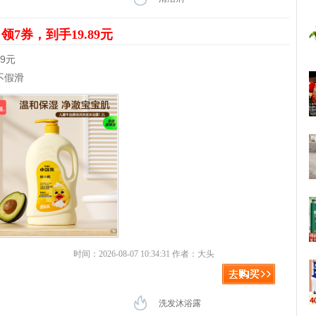
露
领7券，到手19.89元
89元
不假滑
时间：2026-08-07 10:34:31 作者：大头
洗发沐浴露