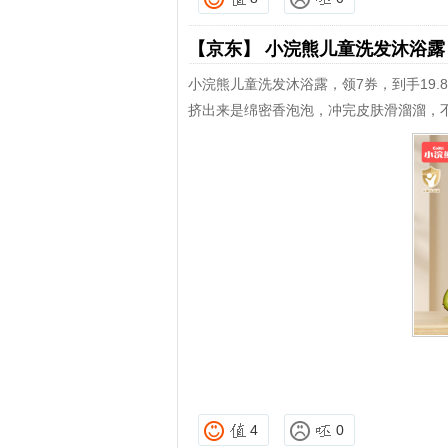
【京东】
小浣熊儿童洗发沐浴
小浣熊儿童洗发沐浴露，领7券，到手19.
挤出来是绵密香泡泡，冲完皮肤滑溜溜，
4
0