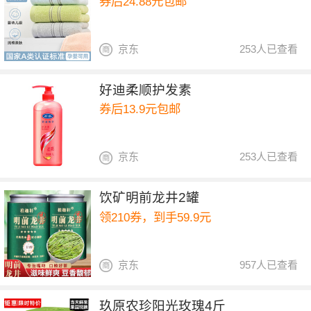
券后24.88元包邮
京东
253人已查看
好迪柔顺护发素
券后13.9元包邮
京东
253人已查看
饮矿明前龙井2罐
领210券，到手59.9元
京东
957人已查看
玖原农珍阳光玫瑰4斤