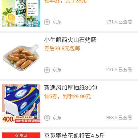
领44券，到手35元
京东
231人已查看
小牛凯西火山石烤肠
券后39.9元包邮
京东
231人已查看
新逸风加厚抽纸30包
领5券，到手29.99元
京东
968人已查看
京觅攀枝花凯特芒4.5斤