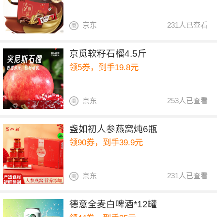
京东
231人已查看
京觅软籽石榴4.5斤
领5券，到手19.8元
京东
253人已查看
盏如初人参燕窝炖6瓶
领90券，到手39.9元
京东
231人已查看
德意全麦白啤酒*12罐