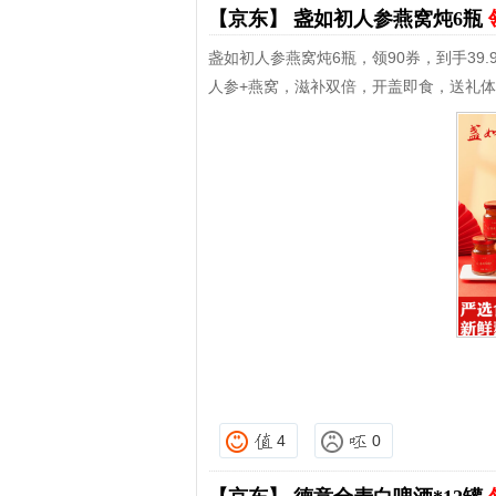
【京东】
盏如初人参燕窝炖6瓶
盏如初人参燕窝炖6瓶，领90券，到手39.
人参+燕窝，滋补双倍，开盖即食，送礼
4
0