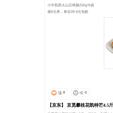
小牛凯西火山石烤肠250g*6袋
领9元券，券后39.9元包邮
8
0
【京东】
京觅攀枝花凯特芒4.5