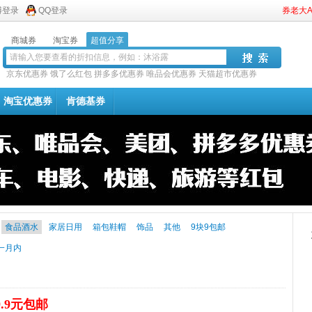
博登录
QQ登录
券老大
商城券
淘宝券
超值分享
京东优惠券
饿了么红包
拼多多优惠券
唯品会优惠券
天猫超市优惠券
淘宝优惠券
肯德基券
食品酒水
家居日用
箱包鞋帽
饰品
其他
9块9包邮
一月内
9.9元包邮