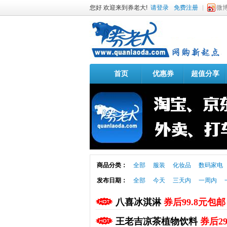
您好 欢迎来到券老大!
请登录
免费注册
微
首页
优惠券
超值分享
商品分类：
全部
服装
化妆品
数码家电
发布日期：
全部
今天
三天内
一周内
八喜冰淇淋
券后99.8元包邮
王老吉凉茶植物饮料
券后2