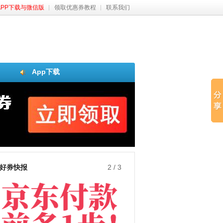
APP下载与微信版
领取优惠券教程
联系我们
App下载
好券快报
3
/
3