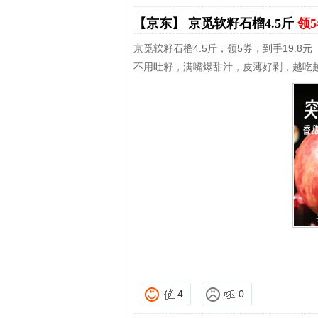
【京东】
京觅软籽石榴4.5斤
领5
京觅软籽石榴4.5斤，领5券，到手19.8元
不用吐籽，满嘴爆甜汁，皮薄好剥，越吃
4
0