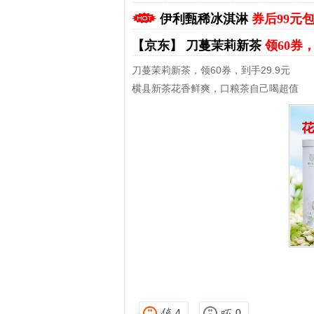
伊利甄稀冰淇淋
券后99元
【京东】
刀蔓茉莉新茶
领60券，
刀蔓茉莉新茶，领60券，到手29.9元
横县新茶花香鲜爽，口粮茶自己喝超值
拼多多优惠券+拼多多返利
淘宝优惠券+淘宝返利
4
0