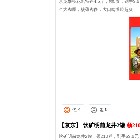
京觅攀枝花凯特芒4.5斤，领5券，到手9.
个大肉厚，核薄肉多，大口啃着吃超爽
4
0
【京东】
饮矿明前龙井2罐
领21
饮矿明前龙井2罐，领210券，到手59.9元