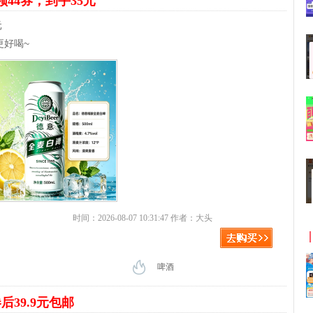
领44券，到手35元
元
更好喝~
时间：2026-08-07 10:31:47 作者：大头
啤酒
后39.9元包邮