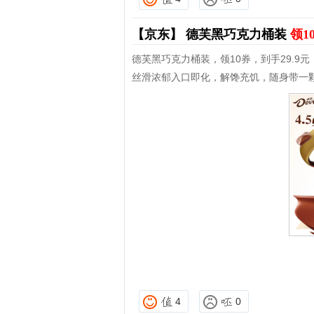
【京东】
德芙黑巧克力桶装
领1
德芙黑巧克力桶装，领10券，到手29.9
丝滑浓郁入口即化，解馋充饥，随身带一
4
0