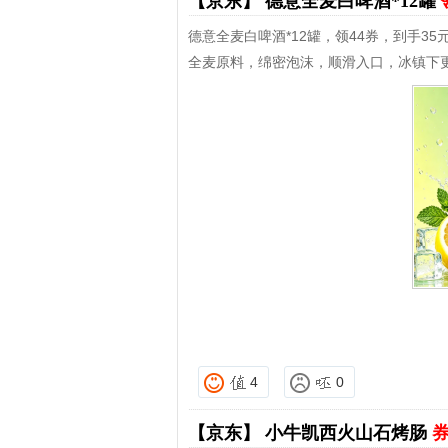
【京东】
德意全麦白啤酒*12罐
德意全麦白啤酒*12罐，领44券，到手35
全麦原料，绵密泡沫，顺滑入口，冰镇下
4
0
【京东】
小牛凯西火山石烤肠
券