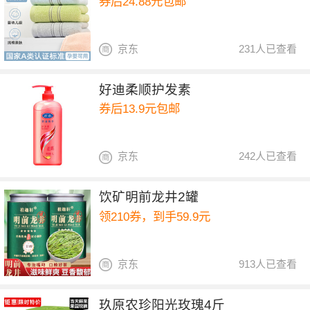
券后24.88元包邮
京东
231人已查看
好迪柔顺护发素
券后13.9元包邮
京东
242人已查看
饮矿明前龙井2罐
领210券，到手59.9元
京东
913人已查看
玖原农珍阳光玫瑰4斤