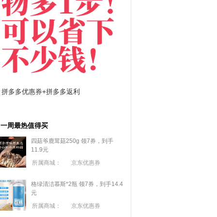
拼多多优惠券+拼多多返利
淘宝优惠券+淘宝返利
一周最热值得买
四菇爷鹿茸菇250g 领7券，到手
11.9元
所属商城：
京东优惠券
格绿清洁慕斯*2瓶 领7券，到手14.4
元
所属商城：
京东优惠券