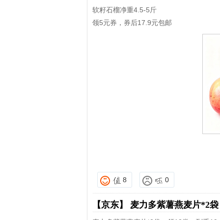
软籽石榴净重4.5-5斤
领5元券，券后17.9元包邮
8
0
【京东】
麦力多紫薯燕麦片*2