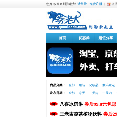
您好 欢迎来到券老大!
请登录
免费注册
微
首页
优惠券
超值分享
商品分类：
全部
服装
化妆品
数码家电
发布日期：
全部
今天
三天内
一周内
八喜冰淇淋
券后99.8元包邮
王老吉凉茶植物饮料
券后2