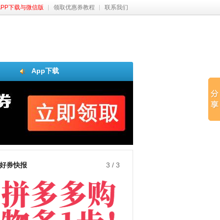
APP下载与微信版
领取优惠券教程
联系我们
App下载
好券快报
3
/
3