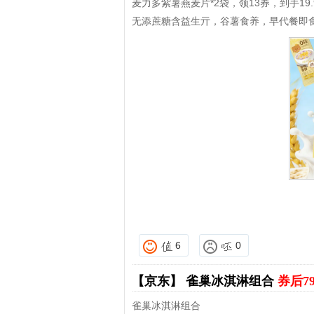
麦力多紫薯燕麦片*2袋，领13券，到手19.
无添蔗糖含益生亓，谷薯食养，早代餐即
6
0
【京东】
雀巢冰淇淋组合
券后7
雀巢冰淇淋组合