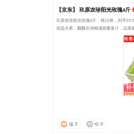
【京东】
玖原农珍阳光玫瑰4斤
玖原农珍阳光玫瑰4斤，领15券，到手23.
优选大果，颗颗水润饱满甜蜜多汁，品质
3
0