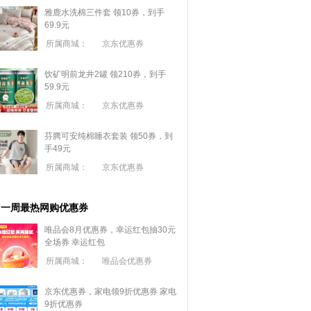
雅鹿水洗棉三件套 领10券，到手
69.9元
所属商城：
京东优惠券
饮矿明前龙井2罐 领210券，到手
59.9元
所属商城：
京东优惠券
芬腾可安纯棉睡衣套装 领50券，到
手49元
所属商城：
京东优惠券
一周最热网购优惠券
唯品会8月优惠券，幸运红包抽30元
全场券
幸运红包
所属商城：
唯品会优惠券
京东优惠券，家电领9折优惠券
家电
9折优惠券