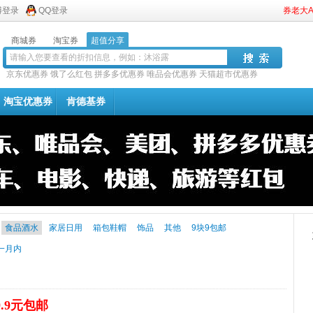
博登录
QQ登录
券老大
商城券
淘宝券
超值分享
京东优惠券
饿了么红包
拼多多优惠券
唯品会优惠券
天猫超市优惠券
淘宝优惠券
肯德基券
食品酒水
家居日用
箱包鞋帽
饰品
其他
9块9包邮
一月内
9.9元包邮