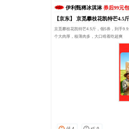
伊利甄稀冰淇淋
券后99元
【京东】
京觅攀枝花凯特芒4.5
京觅攀枝花凯特芒4.5斤，领5券，到手9.
个大肉厚，核薄肉多，大口啃着吃超爽
拼多多优惠券+拼多多返利
淘宝优惠券+淘宝返利
4
0