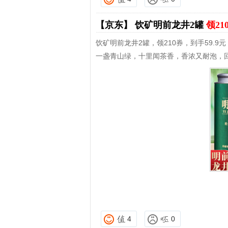
【京东】
饮矿明前龙井2罐
领21
饮矿明前龙井2罐，领210券，到手59.9元
一盏青山绿，十里闻茶香，香浓又耐泡，
4
0