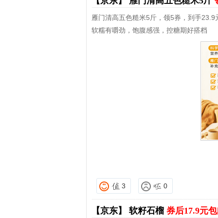
【京东】
雁门清高五色糙米5斤
雁门清高五色糙米5斤，领5券，到手23.9
软糯有嚼劲，饱腹感强，控糖期好搭档
3
0
【京东】
软籽石榴
券后17.9元