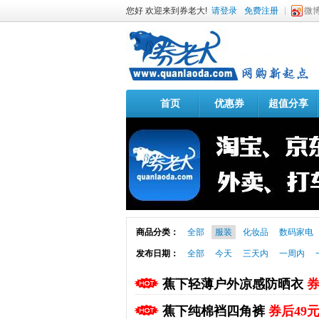
您好 欢迎来到券老大!
请登录
免费注册
微
首页
优惠券
超值分享
商品分类：
全部
服装
化妆品
数码家电
发布日期：
全部
今天
三天内
一周内
蕉下轻薄户外凉感防晒衣
券
蕉下纯棉裆四角裤
券后49