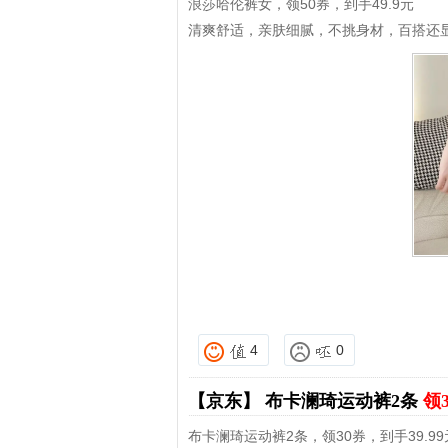
浪莎哈伦裤女，领50券，到手49.9元
清爽舒适，亲肤细腻，不挑身材，百搭还
4
0
【京东】
布卡澜琦运动裤2条
领
布卡澜琦运动裤2条，领30券，到手39.99