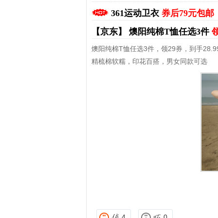
361运动卫衣
券后79元包邮
【京东】
燠阳纯棉T恤任选3件
领
燠阳纯棉T恤任选3件，领29券，到手28.9
精梳棉软糯，印花百搭，男女同款可选
拼多多优惠券+拼多多返利
淘宝优惠券+淘宝返利
4
0