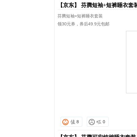
【京东】
芬腾短袖+短裤睡衣套
芬腾短袖+短裤睡衣套装
领30元券，券后49.9元包邮
8
0