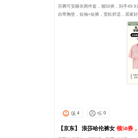
芬腾可安睡衣两件套，领50券，到手49.9
自带胸垫，短袖+短裤，宽松舒适，居家
4
0
【京东】
浪莎哈伦裤女
领50券，