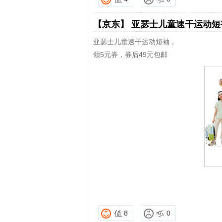
【京东】
亚瑟士儿童速干运动
亚瑟士儿童速干运动短袖，
领5元券，券后49元包邮
8
0