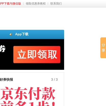
APP下载与微信版
领取优惠券教程
联系我们
App下载
好券快报
3
/
3