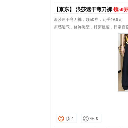
【京东】
浪莎速干弯刀裤
领50
浪莎速干弯刀裤，领50券，到手49.9元
凉感透气，修饰腿型，好穿显瘦，日常百
4
0