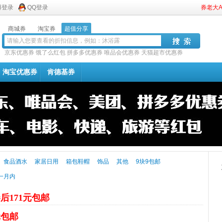
博登录
QQ登录
券老大
商城券
淘宝券
超值分享
京东优惠券
饿了么红包
拼多多优惠券
唯品会优惠券
天猫超市优惠券
淘宝优惠券
肯德基券
食品酒水
家居日用
箱包鞋帽
饰品
其他
9块9包邮
一月内
后171元包邮
元包邮