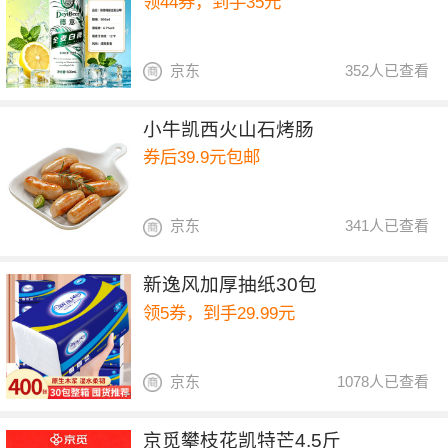
领44券，到手35元
京东
352人已查看
小牛凯西火山石烤肠
券后39.9元包邮
京东
341人已查看
新逸风加厚抽纸30包
领5券，到手29.99元
京东
1078人已查看
京觅攀枝花凯特芒4.5斤