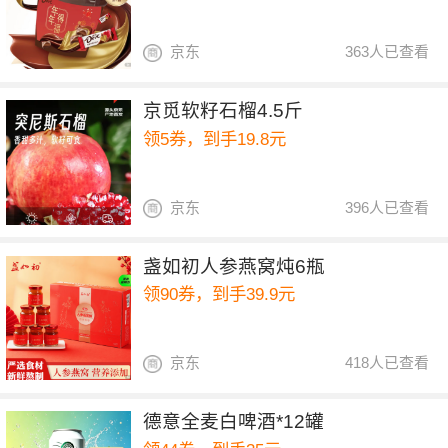
京东
363人已查看
京觅软籽石榴4.5斤
领5券，到手19.8元
京东
396人已查看
盏如初人参燕窝炖6瓶
领90券，到手39.9元
京东
418人已查看
德意全麦白啤酒*12罐