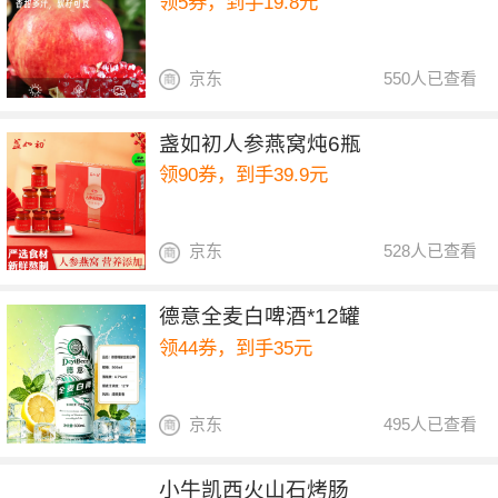
领5券，到手19.8元
京东
550人已查看
盏如初人参燕窝炖6瓶
领90券，到手39.9元
京东
528人已查看
德意全麦白啤酒*12罐
领44券，到手35元
京东
495人已查看
小牛凯西火山石烤肠