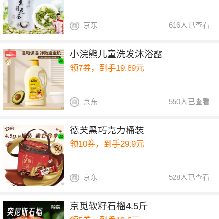
京东
616人已查看
小浣熊儿童洗发沐浴露
领7券，到手19.89元
京东
550人已查看
德芙黑巧克力桶装
领10券，到手29.9元
京东
528人已查看
京觅软籽石榴4.5斤