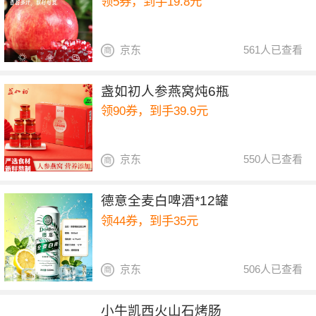
领5券，到手19.8元
京东
561人已查看
盏如初人参燕窝炖6瓶
领90券，到手39.9元
京东
550人已查看
德意全麦白啤酒*12罐
领44券，到手35元
京东
506人已查看
小牛凯西火山石烤肠