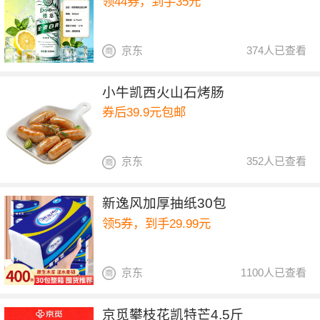
领44券，到手35元
京东
374人已查看
小牛凯西火山石烤肠
券后39.9元包邮
京东
352人已查看
新逸风加厚抽纸30包
领5券，到手29.99元
京东
1100人已查看
京觅攀枝花凯特芒4.5斤