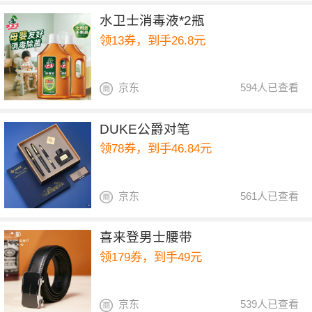
水卫士消毒液*2瓶
领13券，到手26.8元
京东
594人已查看
DUKE公爵对笔
领78券，到手46.84元
京东
561人已查看
喜来登男士腰带
领179券，到手49元
京东
539人已查看