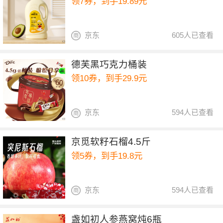
领7券，到手19.89元
京东
605人已查看
德芙黑巧克力桶装
领10券，到手29.9元
京东
594人已查看
京觅软籽石榴4.5斤
领5券，到手19.8元
京东
594人已查看
盏如初人参燕窝炖6瓶