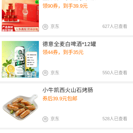
领90券，到手39.9元
京东
627人已查看
德意全麦白啤酒*12罐
领44券，到手35元
京东
550人已查看
小牛凯西火山石烤肠
券后39.9元包邮
京东
528人已查看