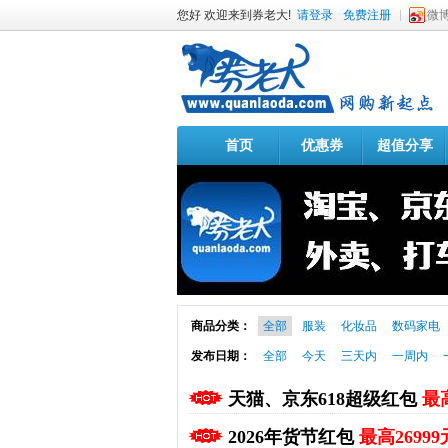
您好 欢迎来到券老大!
请登录
免费注册
微
首页
优惠券
超值分享
商品分类：
全部
服装
化妆品
数码家电
发布日期：
全部
今天
三天内
一周内
天猫、京东618超级红包
最高
2026年货节红包
最高26999