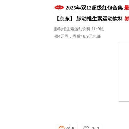
2025年双12超级红包合集
最
【京东】
脉动维生素运动饮料
券
脉动维生素运动饮料 1L*9瓶
领4元券，券后46.9元包邮
拼多多优惠券+拼多多返利
淘宝优惠券+淘宝返利
8
0