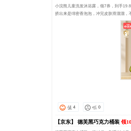
小浣熊儿童洗发沐浴露，领7券，到手19.
挤出来是绵密香泡泡，冲完皮肤滑溜溜，
4
0
【京东】
德芙黑巧克力桶装
领1