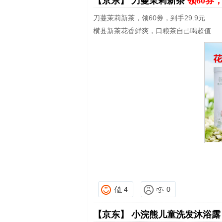
【京东】
刀蔓茉莉新茶
领60券，
刀蔓茉莉新茶，领60券，到手29.9元
横县新茶花香鲜爽，口粮茶自己喝超值
4
0
【京东】
小浣熊儿童洗发沐浴