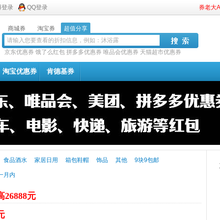
博登录
QQ登录
券老大
商城券
淘宝券
超值分享
京东优惠券
饿了么红包
拼多多优惠券
唯品会优惠券
天猫超市优惠券
淘宝优惠券
肯德基券
食品酒水
家居日用
箱包鞋帽
饰品
其他
9块9包邮
一月内
26888元
元