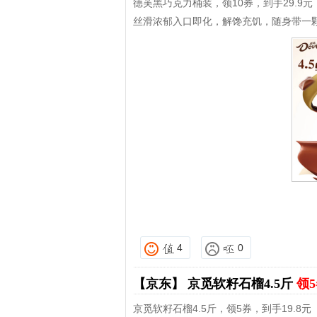
德芙黑巧克力桶装，领10券，到手29.9
丝滑浓郁入口即化，解馋充饥，随身带一
4
0
【京东】
京觅软籽石榴4.5斤
领5
京觅软籽石榴4.5斤，领5券，到手19.8元