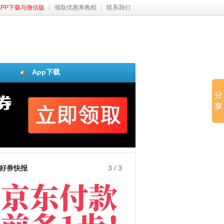
APP下载与微信版
领取优惠券教程
联系我们
App下载
好券快报
3
/
3