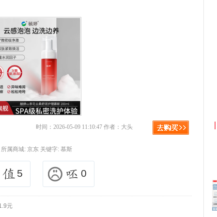
利
淘宝优惠券+淘宝返利
时间：2026-05-09 11:10:47 作者：大头
所属商城:
京东
关键字:
慕斯
5
0
.9元