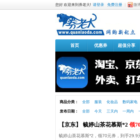
您好 欢迎来到券老大!
请登录
免费注册
微
首页
优惠券
超值分享
商品分类：
全部
服装
化妆品
数码家电
发布日期：
全部
今天
三天内
一周内
【京东】 毓婷山茶花慕斯*2
领7
毓婷山茶花慕斯*2，领70元券，到手29.9