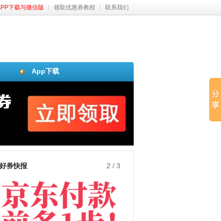
APP下载与微信版
领取优惠券教程
联系我们
App下载
好券快报
2
/
3