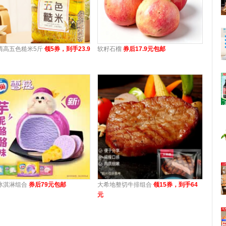
清高五色糙米5斤
领5券，到手23.9
软籽石榴
券后17.9元包邮
冰淇淋组合
券后79元包邮
大希地整切牛排组合
领15券，到手64
元