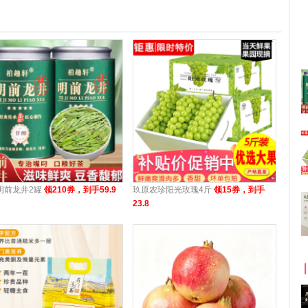
明前龙井2罐
领210券，到手59.9
玖原农珍阳光玫瑰4斤
领15券，到手
23.8