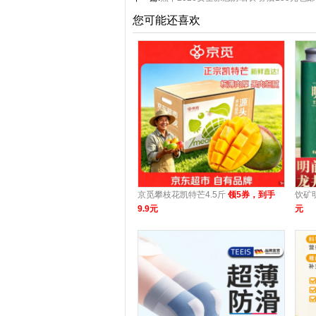
您可能还喜欢
京觅攀枝花凯特芒4.5斤
领5券，到手
饮矿
9.9元
元