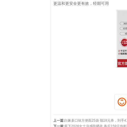
更温和更安全更有效，经期可用
拼多多优惠券+拼多多返
上一篇:
白象多口味方便面25袋 领18元券，到手41
下一篇:
蕉下2026女士凉感防晒衣 券后159元包邮