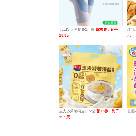
TEEIS 运动护膝2只装
领30券，到手
雁门
19.9元
元
麦力多紫薯燕麦片*2袋
领13券，到手
雀巢
19.9元