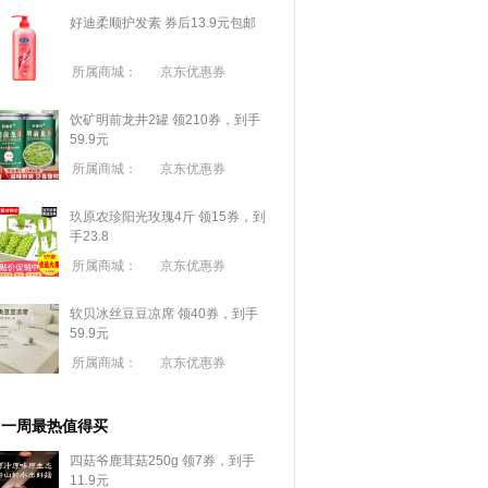
好迪柔顺护发素 券后13.9元包邮
所属商城：
京东优惠券
饮矿明前龙井2罐 领210券，到手
59.9元
所属商城：
京东优惠券
玖原农珍阳光玫瑰4斤 领15券，到
手23.8
所属商城：
京东优惠券
软贝冰丝豆豆凉席 领40券，到手
59.9元
所属商城：
京东优惠券
一周最热值得买
四菇爷鹿茸菇250g 领7券，到手
11.9元