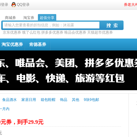
博登录
QQ登录
券老大
商城券
淘宝券
超值分享
京东优惠券
饿了么红包
拼多多优惠券
唯品会优惠券
天猫超市优惠券
淘宝优惠券
肯德基券
食品酒水
家居日用
箱包鞋帽
饰品
其他
9块9包邮
一月内
0元券，到手29.9元
元