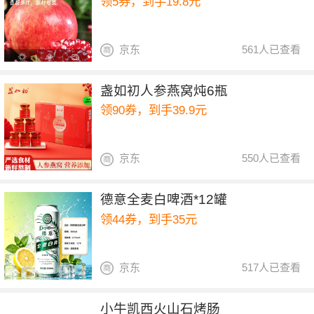
领5券，到手19.8元
京东
561人已查看
盏如初人参燕窝炖6瓶
领90券，到手39.9元
京东
550人已查看
德意全麦白啤酒*12罐
领44券，到手35元
京东
517人已查看
小牛凯西火山石烤肠