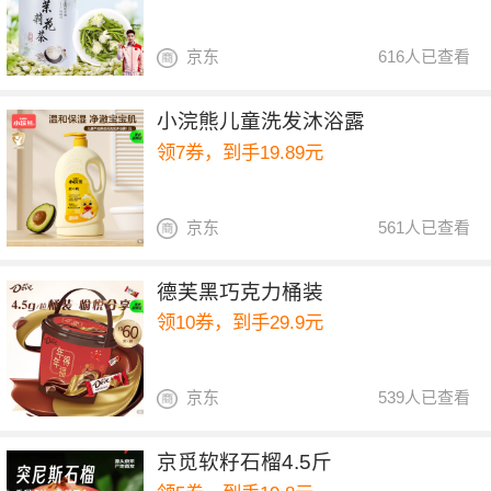
京东
616人已查看
小浣熊儿童洗发沐浴露
领7券，到手19.89元
京东
561人已查看
德芙黑巧克力桶装
领10券，到手29.9元
京东
539人已查看
京觅软籽石榴4.5斤