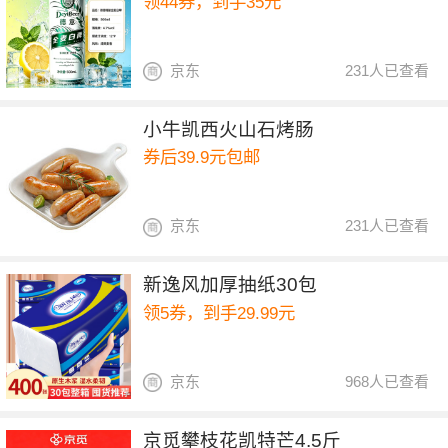
领44券，到手35元
京东
231人已查看
小牛凯西火山石烤肠
券后39.9元包邮
京东
231人已查看
新逸风加厚抽纸30包
领5券，到手29.99元
京东
968人已查看
京觅攀枝花凯特芒4.5斤