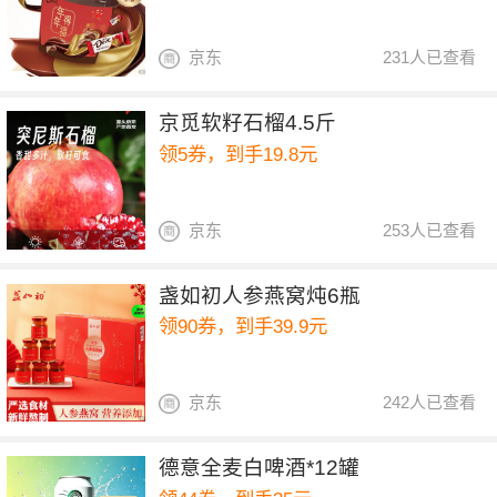
京东
231人已查看
京觅软籽石榴4.5斤
领5券，到手19.8元
京东
253人已查看
盏如初人参燕窝炖6瓶
领90券，到手39.9元
京东
242人已查看
德意全麦白啤酒*12罐