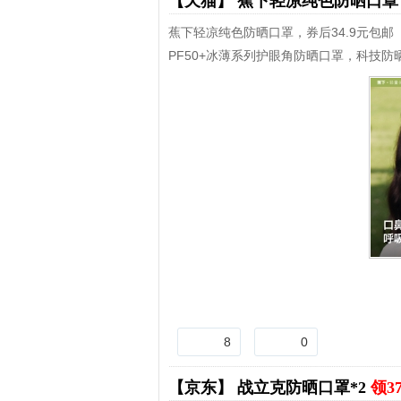
【天猫】
蕉下轻凉纯色防晒口
蕉下轻凉纯色防晒口罩，券后34.9元包邮
PF50+冰薄系列护眼角防晒口罩，科技
8
0
【京东】
战立克防晒口罩*2
领3