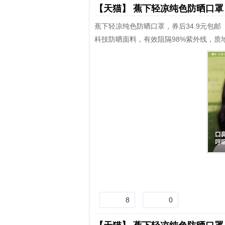
【天猫】
蕉下轻凉纯色防晒口
蕉下轻凉纯色防晒口罩，券后34.9元包邮
科技防晒面料，有效阻隔98%紫外线，质
8
0