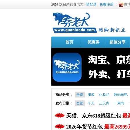
您好 欢迎来到券老大!
请登录
免费注册
微
首页
优惠券
超值分享
商品分类：
全部
服装
化妆品
数码家电
发布日期：
全部
今天
三天内
一周内
天猫、京东618超级红包
最高
2026年货节红包
最高26999