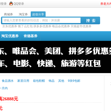
博登录
QQ登录
券老大
商城券
淘宝券
超值分享
京东优惠券
饿了么红包
拼多多优惠券
唯品会优惠券
天猫超市优惠券
淘宝优惠券
肯德基券
食品酒水
家居日用
箱包鞋帽
饰品
其他
9块9包邮
一月内
26888元
元