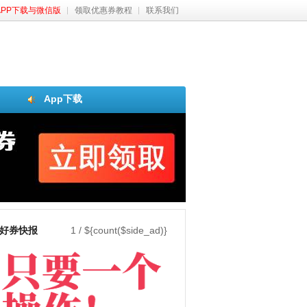
APP下载与微信版
领取优惠券教程
联系我们
App下载
好券快报
1
/
${count($side_ad)}