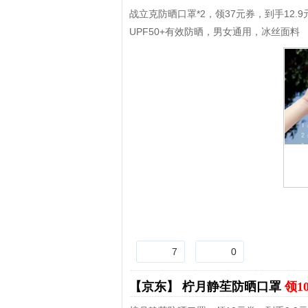
战立克防晒口罩*2，领37元券，到手12.9
UPF50+有效防晒，男女通用，冰丝面料
7
0
【京东】
柠月静苼防晒口罩
领1