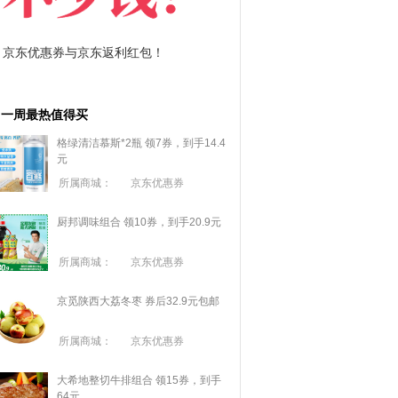
拼多多优惠券+拼多多返利
淘宝优惠券+淘宝返利
一周最热值得买
格绿清洁慕斯*2瓶 领7券，到手14.4
元
所属商城：
京东优惠券
厨邦调味组合 领10券，到手20.9元
所属商城：
京东优惠券
京觅陕西大荔冬枣 券后32.9元包邮
所属商城：
京东优惠券
大希地整切牛排组合 领15券，到手
64元