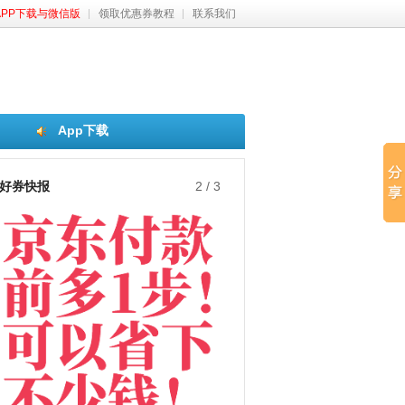
APP下载与微信版
领取优惠券教程
联系我们
App下载
好券快报
3
/
3