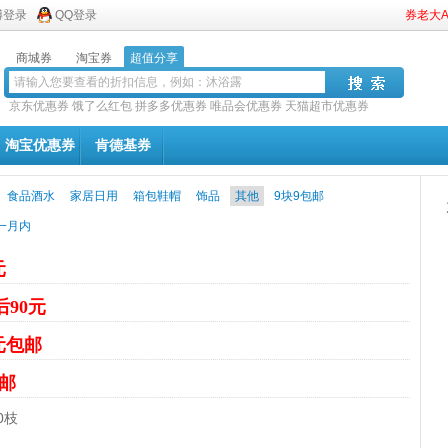
博登录
QQ登录
券老大
商城券
淘宝券
超值分享
京东优惠券
饿了么红包
拼多多优惠券
唯品会优惠券
天猫超市优惠券
淘宝优惠券
肯德基券
食品酒水
家居日用
箱包鞋帽
饰品
其他
9块9包邮
一月内
元
后90元
6元包邮
包邮
0枝