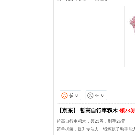
拼多多优惠券+拼多多返利
淘宝优惠券+淘宝返利
8
0
【京东】
哲高自行車积木
领23
哲高自行車积木，领23券，到手26元
简单拼装，提升专注力，锻炼孩子动手能