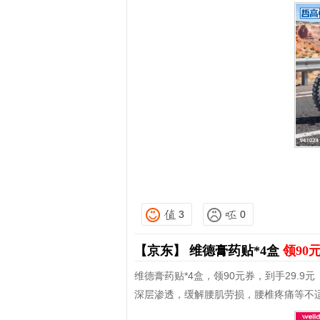
3
0
【京东】
维德膏药贴*4盒
领90
维德膏药贴*4盒，领90元券，到手29.9元
深层渗透，缓解腰肌劳损，腰椎疼痛等不