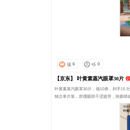
6
0
【京东】
叶黄素蒸汽眼罩30片
领
叶黄素蒸汽眼罩30片，领10券，到手15.9
独立单片装，舒缓眼部干涩疲劳，给眼睛做