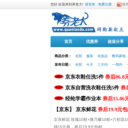
您好 欢迎来到券老大!
请登录
免费注册
微
首页
优惠券
超值分享
商品分类：
全部
服装
化妆品
数码家电
发布日期：
全部
今天
三天内
一周内
京东衣鞋任洗5件
券后86.8
京东自营洗衣鞋任洗5件
券
经纶学霸作业本
券后15.8
【京东】
京东鲜花
券后19.9元
京东鲜花 玫瑰10枝+康乃馨10枝+六初花1
领15元券，券后19.9元包邮