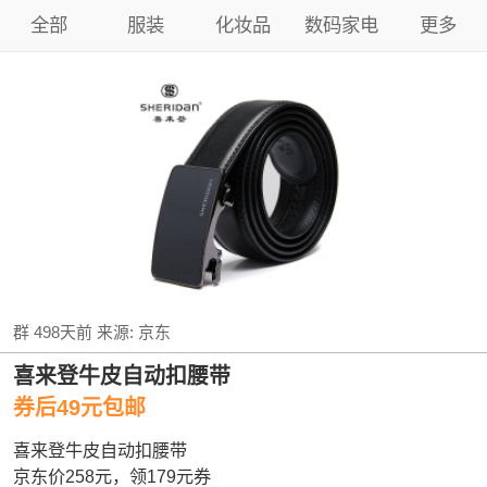
全部
服装
化妆品
数码家电
更多
群
498天前
来源:
京东
喜来登牛皮自动扣腰带
券后49元包邮
喜来登牛皮自动扣腰带
京东价258元，领179元券