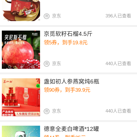
京东
396人已查看
京觅软籽石榴4.5斤
领5券，到手19.8元
京东
440人已查看
盏如初人参燕窝炖6瓶
领90券，到手39.9元
京东
440人已查看
德意全麦白啤酒*12罐