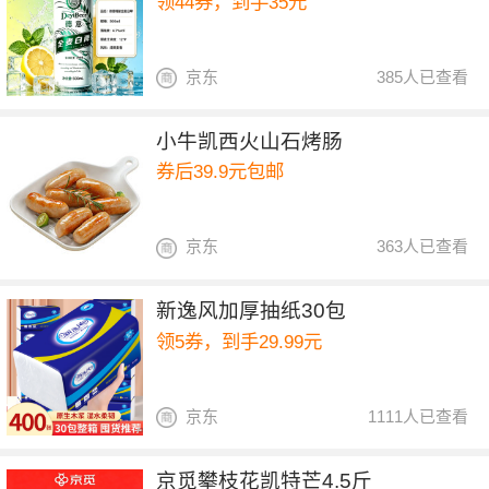
领44券，到手35元
京东
385人已查看
小牛凯西火山石烤肠
券后39.9元包邮
京东
363人已查看
新逸风加厚抽纸30包
领5券，到手29.99元
京东
1111人已查看
京觅攀枝花凯特芒4.5斤