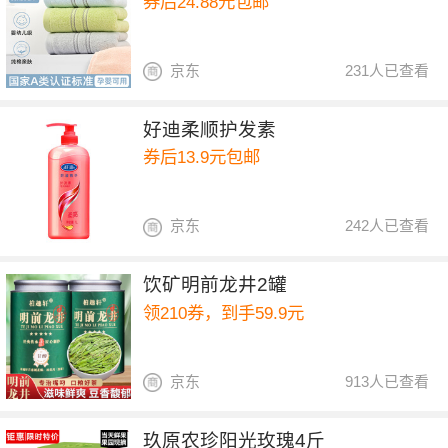
券后24.88元包邮
京东
231人已查看
好迪柔顺护发素
券后13.9元包邮
京东
242人已查看
饮矿明前龙井2罐
领210券，到手59.9元
京东
913人已查看
玖原农珍阳光玫瑰4斤