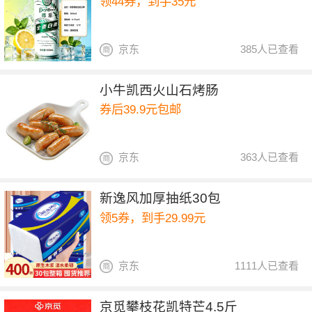
领44券，到手35元
京东
385人已查看
小牛凯西火山石烤肠
券后39.9元包邮
京东
363人已查看
新逸风加厚抽纸30包
领5券，到手29.99元
京东
1111人已查看
京觅攀枝花凯特芒4.5斤