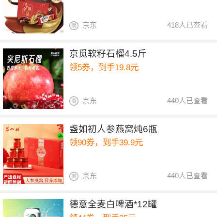
京东
418人已查看
京觅软籽石榴4.5斤
领5券，到手19.8元
京东
440人已查看
盏如初人参燕窝炖6瓶
领90券，到手39.9元
京东
440人已查看
德意全麦白啤酒*12罐