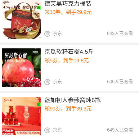
德芙黑巧克力桶装
领10券，到手29.9元
京东
649人已查看
京觅软籽石榴4.5斤
领5券，到手19.8元
京东
605人已查看
盏如初人参燕窝炖6瓶
领90券，到手39.9元
京东
649人已查看